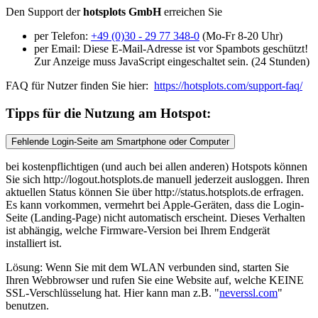
Den Support der
hotsplots GmbH
erreichen Sie
per Telefon:
+49 (0)30 - 29 77 348-0
(Mo-Fr 8-20 Uhr)
per Email:
Diese E-Mail-Adresse ist vor Spambots geschützt!
Zur Anzeige muss JavaScript eingeschaltet sein.
(24 Stunden)
FAQ für Nutzer finden Sie hier:
https://hotsplots.com/support-faq/
Tipps für die Nutzung am Hotspot:
Fehlende Login-Seite am Smartphone oder Computer
bei kostenpflichtigen (und auch bei allen anderen) Hotspots können
Sie sich http://logout.hotsplots.de manuell jederzeit ausloggen. Ihren
aktuellen Status können Sie über http://status.hotsplots.de erfragen.
Es kann vorkommen, vermehrt bei Apple-Geräten, dass die Login-
Seite (Landing-Page) nicht automatisch erscheint. Dieses Verhalten
ist abhängig, welche Firmware-Version bei Ihrem Endgerät
installiert ist.
Lösung: Wenn Sie mit dem WLAN verbunden sind, starten Sie
Ihren Webbrowser und rufen Sie eine Website auf, welche KEINE
SSL-Verschlüsselung hat. Hier kann man z.B. "
neverssl.com
"
benutzen.