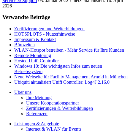
Service & Support
03. Januar 2022
Zuletzt aktualisiert: 14. April
2026
Verwandte Beiträge
Zertifizierungen und Weiterbildungen
HOTSPLOTS - Nutzerhinweise
Impressum & Kontakt
Bürozeiten
WLAN-Hotspot betreiben - Mehr Service für Ihre Kunden
Remote Monitoring
Hosted Unifi Controller
Windows 10: Die wichtigsten Infos zum neuen
Betriebssystem
Neue Webseite für Facility Management Arnold in München
Ubiquiti aktualisiert Unifi Controller: Log4J 2.16.0
Über uns
Ihre Meinung
Unsere Kooperationspartner
Zertifizierungen & Weiterbildungen
Referenzen
Leistungen & Angebote
Internet & WLAN für Events