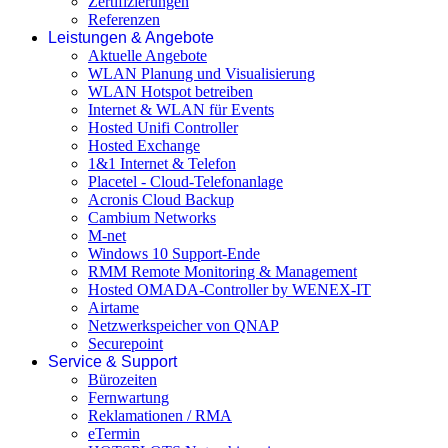
Zertifizierungen
Referenzen
Leistungen & Angebote
Aktuelle Angebote
WLAN Planung und Visualisierung
WLAN Hotspot betreiben
Internet & WLAN für Events
Hosted Unifi Controller
Hosted Exchange
1&1 Internet & Telefon
Placetel - Cloud-Telefonanlage
Acronis Cloud Backup
Cambium Networks
M-net
Windows 10 Support-Ende
RMM Remote Monitoring & Management
Hosted OMADA-Controller by WENEX-IT
Airtame
Netzwerkspeicher von QNAP
Securepoint
Service & Support
Bürozeiten
Fernwartung
Reklamationen / RMA
eTermin