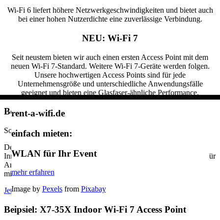
Wi-Fi 6 liefert höhere Netzwerkgeschwindigkeiten und bietet auch
bei einer hohen Nutzerdichte eine zuverlässige Verbindung.
NEU: Wi-Fi 7
Seit neustem bieten wir auch einen ersten Access Point mit dem
neuen Wi-Fi 7-Standard. Weitere Wi-Fi 7-Geräte werden folgen.
Unsere hochwertigen Access Points sind für jede
Unternehmensgröße und unterschiedliche Anwendungsfälle
geeignet und bieten eine Glasfaser-ähnliche Performance.
Beipsiel: XV2-21X Indoor WiFi 6 Access Point
rent-a-wifi.de
Softwaredefinierter Access Point der Enterprise-Klasse
einfach mieten:
Der XV2-21X deckenmontierte 2×2 Wi-Fi 6 AP für den
WLAN für Ihr Event
Innenbereich bietet eine Gesamtbandbreite von 2,97 Gbit/s. Ideal für
Anwendungen im Gastgewerbe, im MDU sowie in kleinen und
mehr erfahren
mittleren Unternehmen.
Image by
Pexels
from
Pixabay
Jetzt bei uns anfragen!
Download Datenblatt (EN, PDF)
Beipsiel: X7-35X Indoor Wi-Fi 7 Access Point