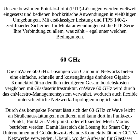
Unsere bewährten Point-to-Point (PTP)-Lösungen werden weltweit
eingesetzt und bedienen hochkritische Anwendungen in vielfältigen
Umgebungen. Mit erstklassiger Leistung und FIPS 140-2-
zertifizierter Sicherheit für Militäranwendungen ist die PTP-Serie
Ihre Verbindung zu allem, was zählt – egal unter welchen
Bedingungen.
60 GHz
Die cnWave 60-GHz-Lösungen von Cambium Networks bieten
eine einfache, schnelle und kostengünstige drahtlose Gigabit-
Konnektivität zu deutlich niedrigeren Gesamtbetriebskosten
verglichen mit Glasfaserinfrastruktur. cnWave 60 GHz wird durch
das cnMaestro-Managementsystem verwaltet, wodurch auch flexible
unterschiedliche Netzwerk-Topologien möglich sind.
Durch das kompakte Format lässt sich der 60-GHz-cnWave leicht
an Straßenausstattungen montieren und kann dort im Punkt-zu-
Punkt-, Punkt-zu-Mehrpunkt- oder effizienten Mesh-Modus
betrieben werden. Damit lässt sich die Lösung für Smart City,
Unternehmen und Gebäude-zu-Gebäude-Konnektivität oder CCTV-
Netzwerke verwenden. Überall, wo der Aufwand für Glasfaser